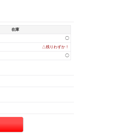
在庫
◯
△残りわずか！
◯