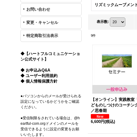
リズミックムーブメン
お問い合わせ
表示数
:
変更・キャンセル
特定商取引法表示
9
件
◆【ハートフルコミュニケーショ
ン公式サイト】
◆ お申込みQ&A
◆ ユーザー利用規約
◆ 個人情報保護方針
●パソコンからのメールが受けられる
【オンライン】実践教室
設定になっているかどうかをご確認
どものしつけのコーチン
ください。
／思春期
●受信制限をされている場合は、@h
6,600円
(税込)
eartful-com.orgドメインのメールを
受信できるように設定の変更をお願
いいたします。