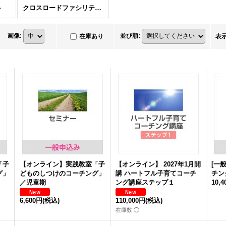
ト
クロスロードファシリテーター
画像
:
並び順
:
在庫あり
表
「子
【オンライン】実践教室「子
【オンライン】 2027年1月開
[一
グ」
どものしつけのコーチング」
講 ハートフル子育てコーチ
チン
／児童期
ング講座ステップ１
10,
6,600円
(税込)
110,000円
(税込)
在庫数 ◯