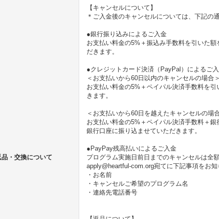
【キャンセルについて】
＊ご入金後のキャンセルについては、下記の
●銀行振り込みによるご入金
お支払い料金の5%＋振込み手数料を引いた額
だきます。
●クレジットカード決済（PayPal）によるご
＜お支払いから60日以内のキャンセルの場合
お支払い料金の5%＋ペイパル決済手数料を引い
きます。
＜お支払いから60日を越えたキャンセルの場
お支払い料金の5%＋ペイパル決済手数料＋銀
銀行口座に振り込ませていただきます。
●PayPay残高払いによるご入金
返品・交換について
プログラム実施日前日までのキャンセルは全
apply@heartful-com.org宛てに下記事項
・お名前
・キャンセルご希望のプログラム名
・連絡先電話番号
【返品について】