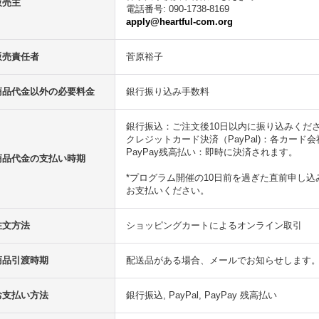
販売主
電話番号
:
090-1738-8169
apply@heartful-com.org
販売責任者
菅原裕子
商品代金以外の必要料金
銀行振り込み手数料
銀行振込：ご注文後10日以内に振り込みくだ
クレジットカード決済（PayPal)：各カー
PayPay残高払い：即時に決済されます。
商品代金の支払い時期
*プログラム開催の10日前を過ぎた直前申し
お支払いください。
注文方法
ショッピングカートによるオンライン取引
商品引渡時期
配送品がある場合、メールでお知らせします
お支払い方法
銀行振込, PayPal, PayPay 残高払い