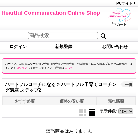
PCサイト
Heartful Communication Online Shop
ログイン
新規登録
お問い合わせ
ハートフルコミュニケーション会員（未会員／一般会員／特別会員）により表示プログラムが変わりま
す。必ず
ログイン
してからご覧下さい。[詳細は
こちら
]
ハートフルコーチになる > ハートフル子育てコーチン
一覧
グ講座 ステップ2
おすすめ順
価格の安い順
売れ筋順
表示件数
:
該当商品はありません